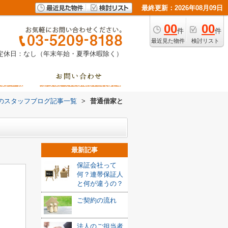
最終更新：2026年08月09日
00
00
件
件
最近見た物件
検討リスト
定休日：なし（年末年始・夏季休暇除く）
のスタッフブログ記事一覧
>
普通借家と
最新記事
保証会社って
何？連帯保証人
と何が違うの？
ご契約の流れ
法人のご担当者