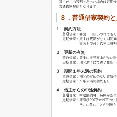
貸主がこの説明を怠った場合は定期借
普通借家契約となります。
３．普通借家契約と
１．契約方法
普通借家：書面・口頭いづれでも可
定期借家：貸主は更新がなく期間満
書面を交付し借主に説明が
２．更新の有無
普通借家：貸主に正当事由がない限
定期借家：期間満了にて終了更新不可
３．期間１年未満の契約
普通借家：期間の定めのない賃貸借
定期借家：１年未満の契約も可
４．借主からの中途解約
普通借家：中途解約可、特約があれ
定期借家：床面積200平米以下の住
そこに住むことが困難となっ