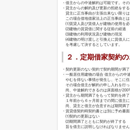
・借主からの中途解約は可能です。その
・貸主からの解約及び更新の拒絶をする
貸主に正当事由が主張出来ない限りは
この場合借地借家法上の正当事由とは
⑴賃貸人及び賃借人が建物の使用を必
⑵建物の賃貸借に関する従前の経過
⑶建物の利用状況及び建物の現況
⑷建物の明け渡しと引換えに賃借人に
を考慮して決するとしています。
２．定期借家契約の
・契約更新のない契約で契約期間が満了
・一般居住用建物の場合 借主からの中
やむを得ない事情が発生し、そこに住
その場合借主が解約の申し入れを行っ
尚、中途解約できるのは床面積が200
・貸主から期間満了をもって契約を終了
１年前から６ヶ月前までの間に借主に
尚、貸主と借主が合意すれば期間満了
・賃貸借契約時契約書とは別に予め書面
⑴契約の更新はない
⑵期間満了とともに契約が終了する
旨を借主に説明しなければなりません