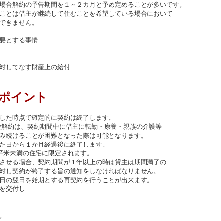
場合解約の予告期間を１～２カ月と予め定めることが多いです。
ことは借主が継続して住むことを希望している場合において
できません。
要とする事情
対してなす財産上の給付
ポイント
した時点で確定的に契約は終了します。
途解約は、契約期間中に借主に転勤・療養・親族の介護等
み続けることが困難となった際は可能となります。
た日から１か月経過後に終了します。
平米未満の住宅に限定されます。
させる場合、契約期間が１年以上の時は貸主は期間満了の
対し契約が終了する旨の通知をしなければなりません。
日の翌日を始期とする再契約を行うことが出来ます。
を交付し
。