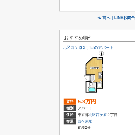
≪ 前へ｜LINEお問
おすすめ物件
北区西ケ原２丁目のアパート
5.3万円
賃料
種別
アパート
住所
東京都
北区
西ケ原
２丁目
交通
西ケ原駅
徒歩2分