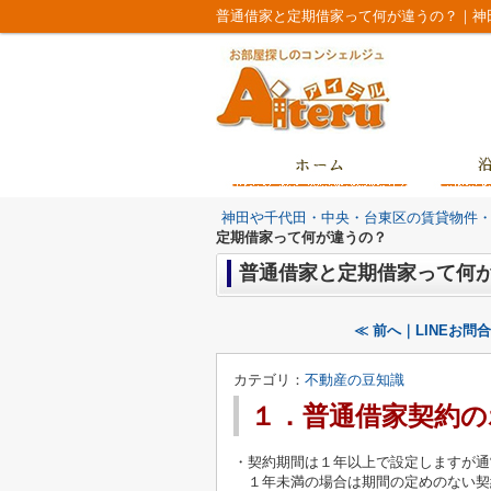
普通借家と定期借家って何が違うの？｜神
神田や千代田・中央・台東区の賃貸物件
定期借家って何が違うの？
普通借家と定期借家って何
≪ 前へ｜LINEお問
カテゴリ：
不動産の豆知識
１．普通借家契約の
・契約期間は１年以上で設定しますが通
１年未満の場合は期間の定めのない契