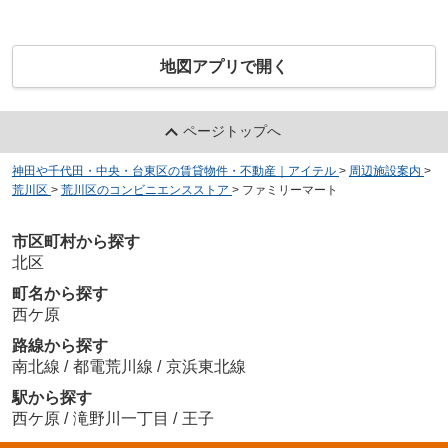
地図アプリで開く
ページトップへ
神田や千代田・中央・台東区の賃貸物件・不動産｜アイテル
>
周辺施設案内
>
荒川区
>
荒川区のコンビニエンスストア
>
ファミリーマート
市区町村から探す
北区
町名から探す
西ケ原
路線から探す
南北線
/
都電荒川線
/
京浜東北線
駅から探す
西ケ原
/
滝野川一丁目
/
王子