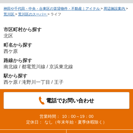
神田や千代田・中央・台東区の賃貸物件・不動産｜アイテル
>
周辺施設案内
>
荒川区
>
荒川区のスーパー
>
ライフ
市区町村から探す
北区
町名から探す
西ケ原
路線から探す
南北線
/
都電荒川線
/
京浜東北線
駅から探す
西ケ原
/
滝野川一丁目
/
王子
電話でお問い合わせ
営業時間：
10：00～19：00
定休日：
なし（年末年始・夏季休暇除く）