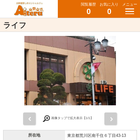
閲覧履歴
お気に入り
メニュー
0
0
ライフ
前
次
画像タップで拡大表示【
1
/1】
所在地
東京都荒川区南千住６丁目43-13