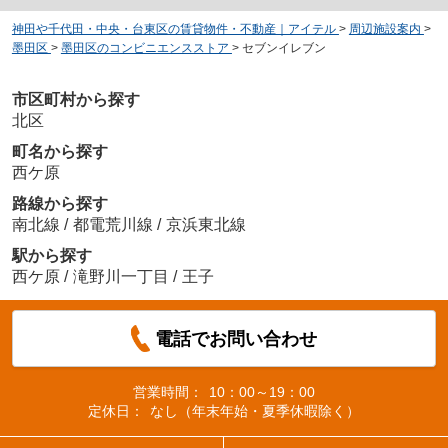
神田や千代田・中央・台東区の賃貸物件・不動産｜アイテル
>
周辺施設案内
>
墨田区
>
墨田区のコンビニエンスストア
>
セブンイレブン
市区町村から探す
北区
町名から探す
西ケ原
路線から探す
南北線
/
都電荒川線
/
京浜東北線
駅から探す
西ケ原
/
滝野川一丁目
/
王子
電話でお問い合わせ
営業時間：
10：00～19：00
定休日：
なし（年末年始・夏季休暇除く）