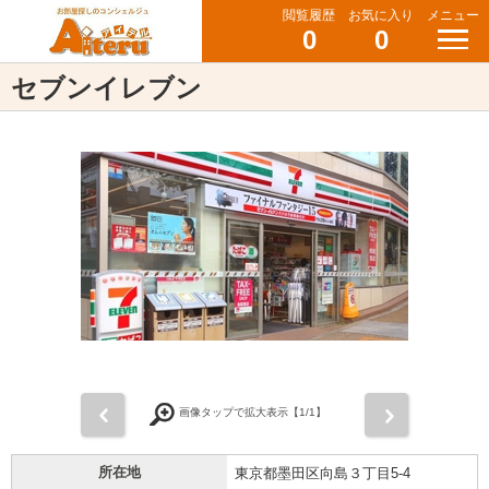
閲覧履歴
お気に入り
メニュー
0
0
セブンイレブン
前
次
画像タップで拡大表示【
1
/1】
所在地
東京都墨田区向島３丁目5-4