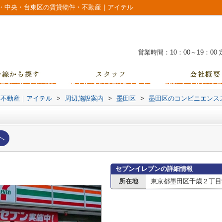
・中央・台東区の賃貸物件・不動産｜アイテル
営業時間：10：00～19：00
・不動産｜アイテル
>
周辺施設案内
>
墨田区
>
墨田区のコンビニエンス
へ
セブンイレブンの詳細情報
所在地
東京都墨田区千歳２丁目9