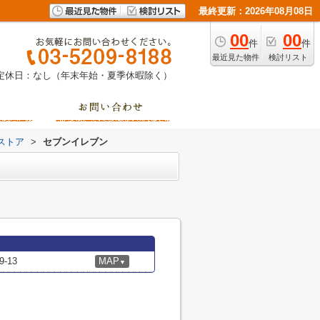
最終更新：2026年08月08日
00
00
件
件
最近見た物件
検討リスト
定休日：なし（年末年始・夏季休暇除く）
ストア
>
セブンイレブン
-13
MAP
▼