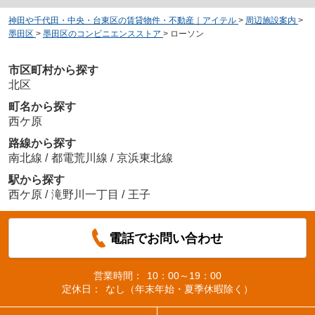
神田や千代田・中央・台東区の賃貸物件・不動産｜アイテル
>
周辺施設案内
>
墨田区
>
墨田区のコンビニエンスストア
>
ローソン
市区町村から探す
北区
町名から探す
西ケ原
路線から探す
南北線
/
都電荒川線
/
京浜東北線
駅から探す
西ケ原
/
滝野川一丁目
/
王子
電話でお問い合わせ
営業時間：
10：00～19：00
定休日：
なし（年末年始・夏季休暇除く）