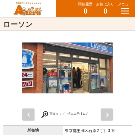
閲覧履歴
お気に入り
メニュー
0
0
ローソン
前
次
画像タップで拡大表示【
1
/1】
所在地
東京都墨田区石原２丁目3-10