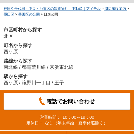
神田や千代田・中央・台東区の賃貸物件・不動産｜アイテル
>
周辺施設案内
>
墨田区
>
墨田区の公園
>
日進公園
市区町村から探す
北区
町名から探す
西ケ原
路線から探す
南北線
/
都電荒川線
/
京浜東北線
駅から探す
西ケ原
/
滝野川一丁目
/
王子
電話でお問い合わせ
営業時間：
10：00～19：00
定休日：
なし（年末年始・夏季休暇除く）