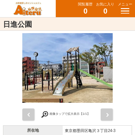
閲覧履歴
お気に入り
メニュー
0
0
日進公園
前
次
画像タップで拡大表示【
1
/1】
所在地
東京都墨田区亀沢３丁目24-3