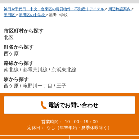
神田や千代田・中央・台東区の賃貸物件・不動産｜アイテル
>
周辺施設案内
>
墨田区
>
墨田区の中学校
>
墨田中学校
市区町村から探す
北区
町名から探す
西ケ原
路線から探す
南北線
/
都電荒川線
/
京浜東北線
駅から探す
西ケ原
/
滝野川一丁目
/
王子
電話でお問い合わせ
営業時間：
10：00～19：00
定休日：
なし（年末年始・夏季休暇除く）