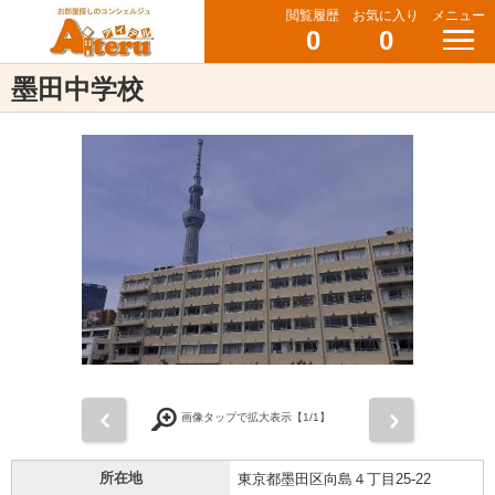
閲覧履歴
お気に入り
メニュー
0
0
墨田中学校
前
次
画像タップで拡大表示【
1
/1】
所在地
東京都墨田区向島４丁目25-22