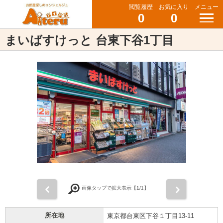
閲覧履歴
お気に入り
メニュー
0
0
まいばすけっと 台東下谷1丁目
前
次
画像タップで拡大表示【
1
/1】
所在地
東京都台東区下谷１丁目13-11