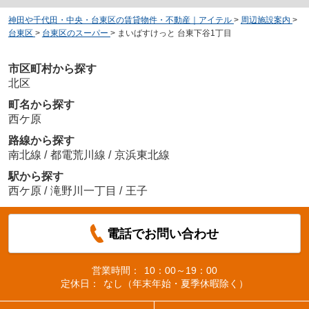
神田や千代田・中央・台東区の賃貸物件・不動産｜アイテル
>
周辺施設案内
>
台東区
>
台東区のスーパー
>
まいばすけっと 台東下谷1丁目
市区町村から探す
北区
町名から探す
西ケ原
路線から探す
南北線
/
都電荒川線
/
京浜東北線
駅から探す
西ケ原
/
滝野川一丁目
/
王子
電話でお問い合わせ
営業時間：
10：00～19：00
定休日：
なし（年末年始・夏季休暇除く）