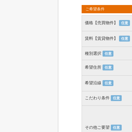
ご希望条件
価格【売買物件】
任意
賃料【賃貸物件】
任意
種別選択
任意
希望住所
任意
希望沿線
任意
こだわり条件
任意
その他ご要望
任意